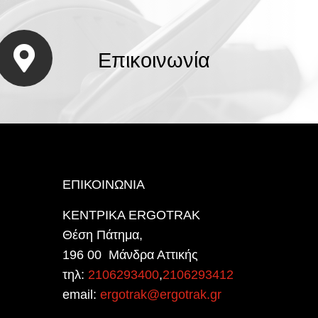
Επικοινωνία
ΕΠΙΚΟΙΝΩΝΙΑ
ΚΕΝΤΡΙΚΑ ERGOTRAK
Θέση Πάτημα,
196 00 Μάνδρα Αττικής
τηλ:
2106293400
,
2106293412
email:
ergotrak@ergotrak.gr