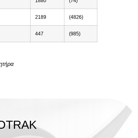
1880
(74)
2189
(4826)
447
(985)
νητήρα
GOTRAK