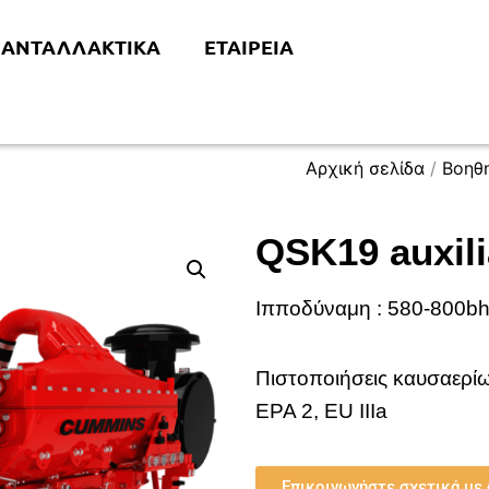
 ΑΝΤΑΛΛΑΚΤΙΚΆ
ΕΤΑΙΡΕΊΑ
Αρχική σελίδα
/
Βοηθη
QSK19 auxili
Ιπποδύναμη :
580-800b
Πιστοποιήσεις καυσαερί
EPA 2, EU IIIa
Επικοινωνήστε σχετικά με 