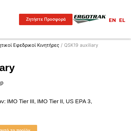
EN
EL
Ζητήστε Προσφορά
τικοί Εφεδρικοί Κινητήρες
/ QSK19 auxiliary
ary
hp
ων:
IMO Tier III, IMO Tier II, US EPA 3,
αυτό το προϊόν