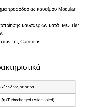
τημα τροφοδοσίας καυσίμου Modular
στοποίησης καυσαερίων κατά IMO Tier
ων.
ργατών της Cummins
ακτηριστικά
6-κύλινδρος σε σειρά
η (Turbocharged / Aftercooled)