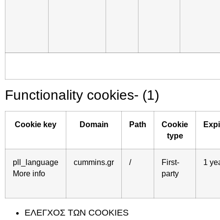
Functionality cookies- (
1)
Cookie key
Domain
Path
Cookie
Expi
type
pll_language
cummins.gr
/
First-
1 ye
More info
party
ΕΛΕΓΧΟΣ ΤΩΝ COOKIES