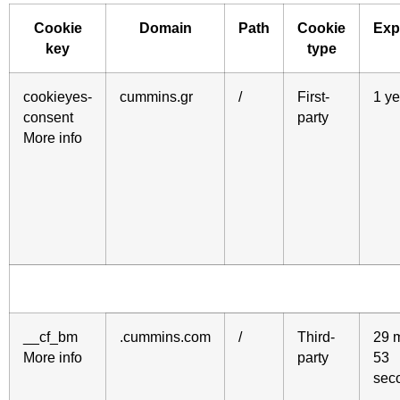
Cookie
Domain
Path
Cookie
Exp
key
type
cookieyes-
cummins.gr
/
First-
1 ye
consent
party
More info
__cf_bm
.cummins.com
/
Third-
29 
More info
party
53
sec