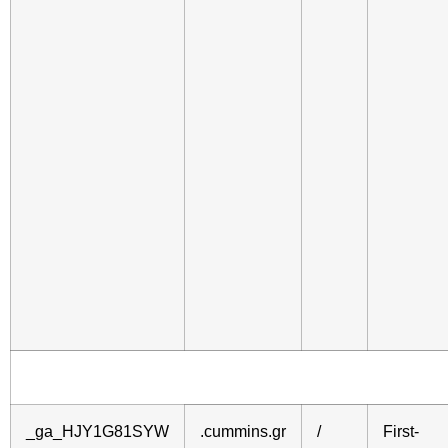
_ga_HJY1G81SYW
.cummins.gr
/
First-