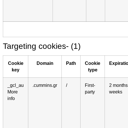
Targeting cookies- (
1)
Cookie
Domain
Path
Cookie
Expirati
key
type
_gcl_au
.cummins.gr
/
First-
2 months
More
party
weeks
info