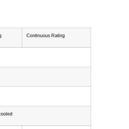
g
Continuous
Rating
-cooled