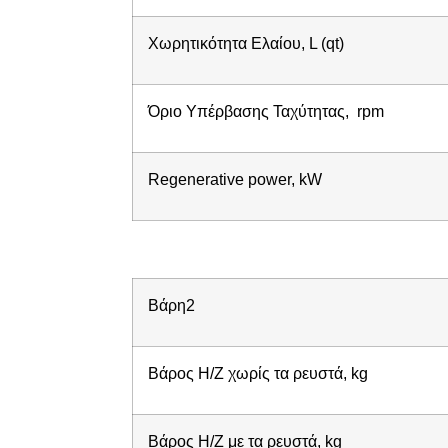
Χωρητικότητα Ελαίου, L (qt)
Όριο Υπέρβασης Ταχύτητας, rpm
Regenerative power, kW
Βάρη2
Βάρος Η/Ζ χωρίς τα ρευστά, kg
Βάρος Η/Ζ με τα ρευστά, kg