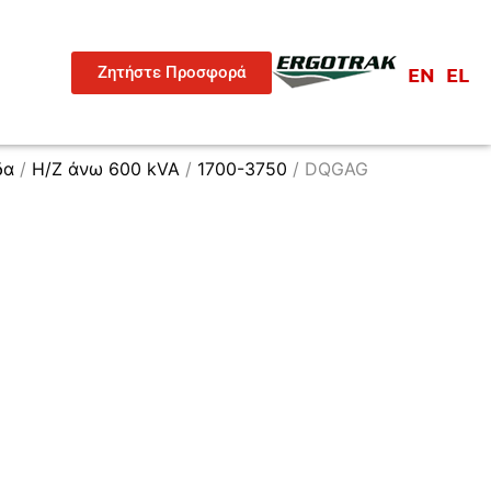
EN
EL
Ζητήστε Προσφορά
δα
/
H/Z άνω 600 kVA
/
1700-3750
/ DQGAG