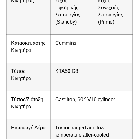
Κινητήρας
Ισχύς
Ισχύς
Εφεδρικής
Συνεχούς
λειτουργίας
λειτουργίας
(Standby)
(Prime)
Κατασκευαστής
Cummins
Κινητήρα
Τύπος
KTA50 G8
Κινητήρα
Τύπος/διάταξη
Cast iron, 60 º V16 cylinder
Κινητήρα
Εισαγωγή Αέρα
Turbocharged and low
temperature after-cooled