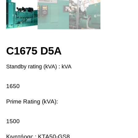
C1675 D5A
Standby rating (kVA) :
kVA
1650
Prime Rating (kVA):
1500
Κινητήρας :
KTA50-GS8